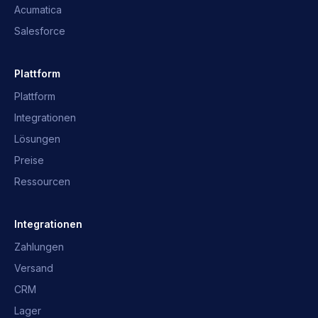
Acumatica
Salesforce
Plattform
Plattform
Integrationen
Lösungen
Preise
Ressourcen
OpusNext-Assistent
Schnelle Antworten · wir melden uns
Integrationen
Zahlungen
Was ist OpusNext?
Welche ERP?
Versand
Integrationen
Mit dem Team sprechen
CRM
Lager