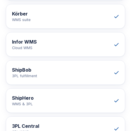
Körber
WMS suite
Infor WMS
Cloud WMS
ShipBob
3PL fulfillment
ShipHero
WMS & 3PL
3PL Central