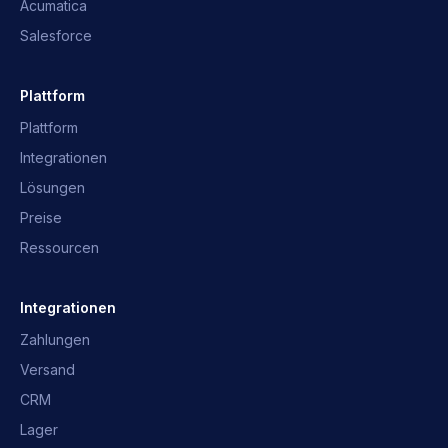
Acumatica
Salesforce
Plattform
Plattform
Integrationen
Lösungen
Preise
Ressourcen
OpusNext-Assistent
Schnelle Antworten · wir melden uns
Integrationen
Zahlungen
Was ist OpusNext?
Welche ERP?
Versand
Integrationen
Mit dem Team sprechen
CRM
Lager