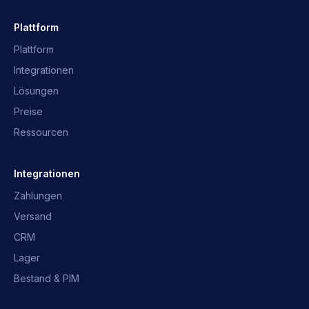
Plattform
Plattform
Integrationen
Lösungen
Preise
Ressourcen
OpusNext-Assistent
Schnelle Antworten · wir melden uns
Integrationen
Zahlungen
Was ist OpusNext?
Welche ERP?
Versand
Integrationen
Mit dem Team sprechen
CRM
Lager
Bestand & PIM