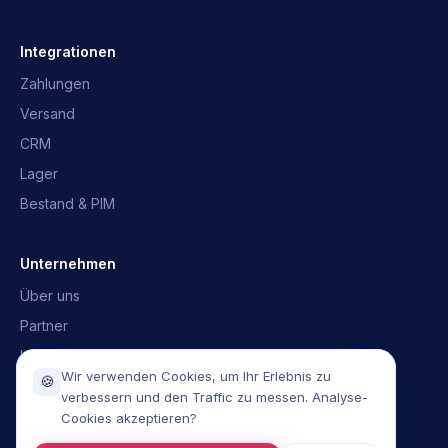
OpusNext-Assistent
Schnelle Antworten · wir melden uns
Integrationen
Zahlungen
Was ist OpusNext?
Welche ERP?
Versand
Integrationen
Mit dem Team sprechen
CRM
Lager
Bestand & PIM
Unternehmen
Über uns
Partner
Kontakt
Wir verwenden Cookies, um Ihr Erlebnis zu
🍪
Demo buchen
verbessern und den Traffic zu messen. Analyse-
Cookies akzeptieren?