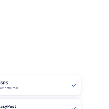
USPS
omestic mail
EasyPost