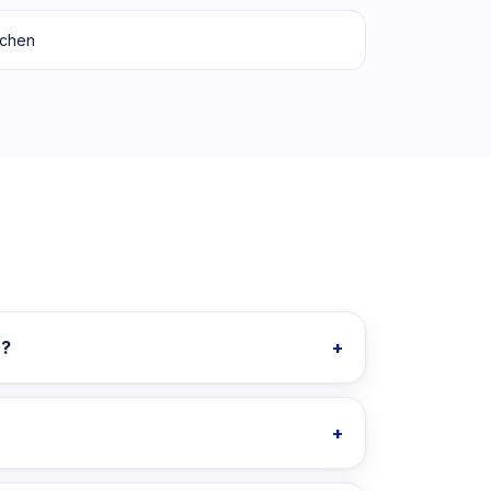
ichen
n?
+
+