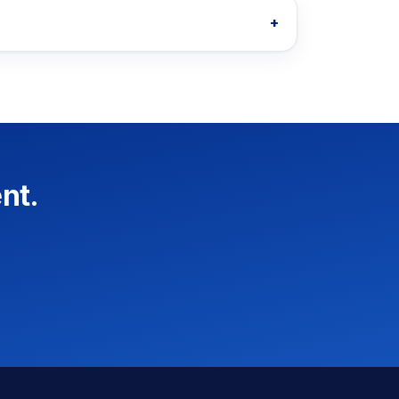
+
nt.
OpusNext-Assistent
Schnelle Antworten · wir melden uns
Was ist OpusNext?
Welche ERP?
Integrationen
Mit dem Team sprechen