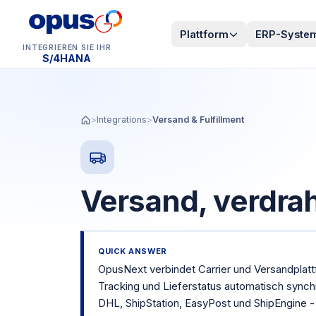
Plattform
ERP-Syste
INTEGRIEREN SIE IHR
Dynamics 365 BC
>
Integrations
>
Versand & Fulfillment
Versand, verdrah
QUICK ANSWER
OpusNext verbindet Carrier und Versandplatt
Tracking und Lieferstatus automatisch synch
DHL, ShipStation, EasyPost und ShipEngine 