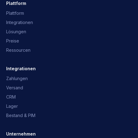
Plattform
Plattform
Integrationen
Lösungen
Preise
Ressourcen
OpusNext-Assistent
Schnelle Antworten · wir melden uns
Integrationen
Zahlungen
Was ist OpusNext?
Welche ERP?
Versand
Integrationen
Mit dem Team sprechen
CRM
Lager
Bestand & PIM
Unternehmen