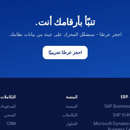
تنبّأ بأرقامك أنت.
احجز عرضًا - سنشغّل المحرك على عينة من بيانات نظامك.
احجز عرضًا تجريبيًا
E
المنصة
التكاملات
SAP Busines
المنصة
المدفوعا
SAP S/4
التكاملات
الشحن
Microsoft Dynamic
الحلول
CRM
Business Ce