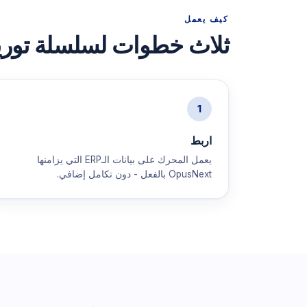
كيف يعمل
ثلاث خطوات لسلسلة توري
1
اربط
يعمل المحرك على بيانات الـERP التي يزامنها
OpusNext بالفعل - دون تكامل إضافي.