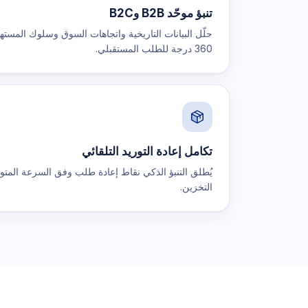
تنبؤ موحّد B2B وB2C
حلّل البيانات التاريخية واتجاهات السوق وسلوك المست
360 درجة للطلب المستقبلي.
تكامل إعادة التوريد التلقائي
يُطلق التنبؤ الذكي نقاط إعادة طلب وفق السرعة المتوقع
التخزين.