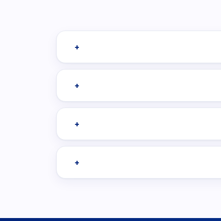
+
+
+
+