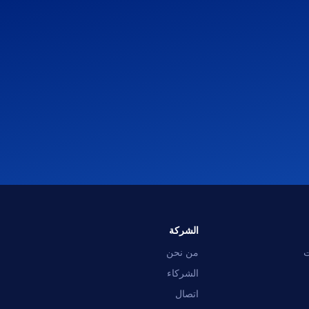
مساعد OpusNext
إجابات سريعة · سنراسلك
ما هو OpusNext؟
أي أنظمة ERP؟
التكاملات
تحدث مع الفريق
الشركة
ت
من نحن
الشركاء
اتصال