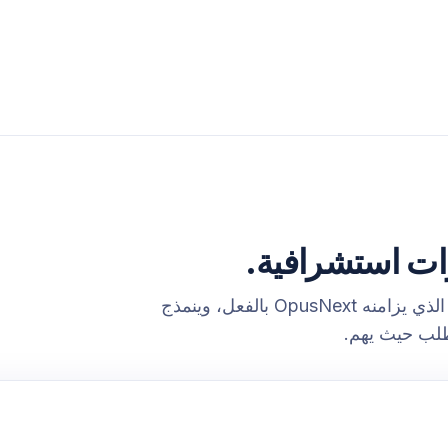
كفّ عن التخمين. يقرأ المحرك سجل المبيعات الذي يزامنه OpusNext بالفعل، وينمذج
طلب حيث يهم.