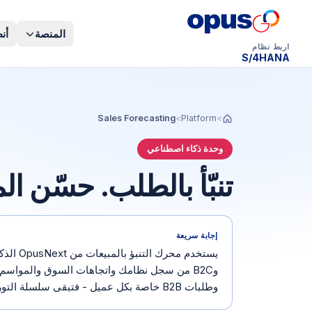
المنصة
أنظ
اربط نظام
Dynamics 365 BC
Sales Forecasting
>
Platform
>
وحدة ذكاء اصطناعي
تنبّأ بالطلب. حسّن ا
إجابة سريعة
وB2C من سجل نظامك واتجاهات السوق والمواسم. تُ
وطلبات B2B خاصة بكل عميل - فتبقى سلسلة التوريد متوافقة مع الطلب الحقيقي.