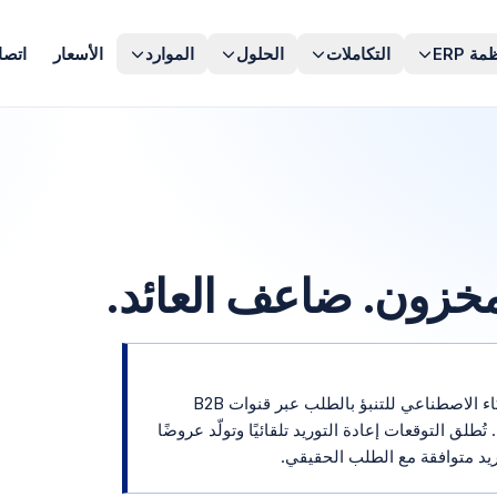
مة ERP
التكاملات
الحلول
الموارد
الأسعار
اتصا
لمخزون. ضاعف العائد.
يستخدم محرك التنبؤ بالمبيعات من OpusNext الذكاء الاصطناعي للتنبؤ بالطلب عبر قنوات B2B
طلق التوقعات إعادة التوريد تلقائيًا وتولّد عروضًا