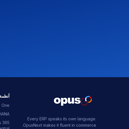
أنظمة RP
s One
HANA
Every ERP speaks its own language.
s 365
OpusNext makes it fluent in commerce.
ntral