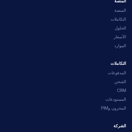
المنصة
المنصة
التكاملات
الحلول
الأسعار
الموارد
مساعد OpusNext
إجابات سريعة · سنراسلك
التكاملات
ما هو OpusNext؟
أي أنظمة ERP؟
التكاملات
المدفوعات
الشحن
تحدث مع الفريق
CRM
المستودعات
المخزون وPIM
الشركة