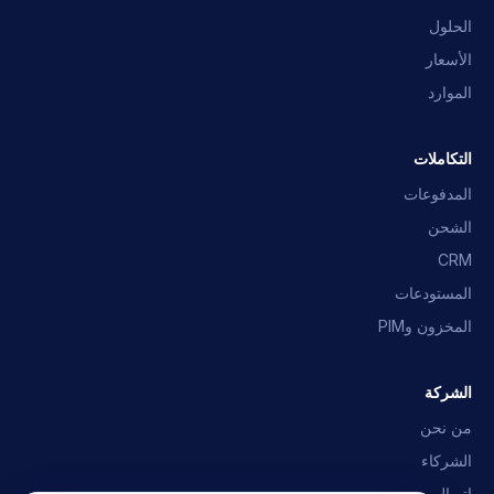
الحلول
الأسعار
الموارد
مساعد OpusNext
إجابات سريعة · سنراسلك
التكاملات
ما هو OpusNext؟
أي أنظمة ERP؟
التكاملات
المدفوعات
الشحن
تحدث مع الفريق
CRM
المستودعات
المخزون وPIM
الشركة
من نحن
الشركاء
اتصال