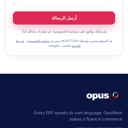
أرسل الرسالة
بإرسالك توافق على سياسة الخصوصية. لن نشارك بياناتك أبدًا.
هذا الموقع محمي بواسطة reCAPTCHA وتسري
سياسة الخصوصية
·
شروط
الخدمة
الخاصة بـ Google.
Every ERP speaks its own language.
OpusNext
makes it fluent in commerce.