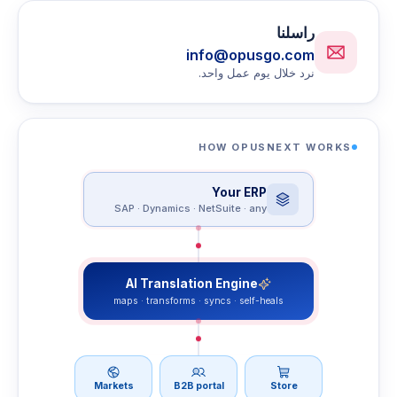
راسلنا
info@opusgo.com
نرد خلال يوم عمل واحد.
HOW OPUSNEXT WORKS
Your ERP
SAP · Dynamics · NetSuite · any
AI Translation Engine
maps · transforms · syncs · self-heals
Markets
B2B portal
Store