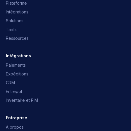
Plateforme
Intégrations
Solutions
Tarifs
Ressources
Assistant OpusNext
Réponses rapides · on vous écrit
Intégrations
Paiements
Qu'est-ce qu'OpusNext ?
Quels ERP ?
Expéditions
Intégrations
Parler à l'équipe
CRM
Entrepôt
Inventaire et PIM
Entreprise
À propos