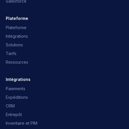
Salesforce
Plateforme
Plateforme
Intégrations
Solutions
Tarifs
Ressources
Assistant OpusNext
Réponses rapides · on vous écrit
Intégrations
Paiements
Qu'est-ce qu'OpusNext ?
Quels ERP ?
Expéditions
Intégrations
Parler à l'équipe
CRM
Entrepôt
Inventaire et PIM