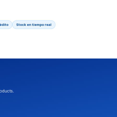
édito
Stock en tiempo real
oducts.
Asistente OpusNext
Respuestas rápidas · te escribimos