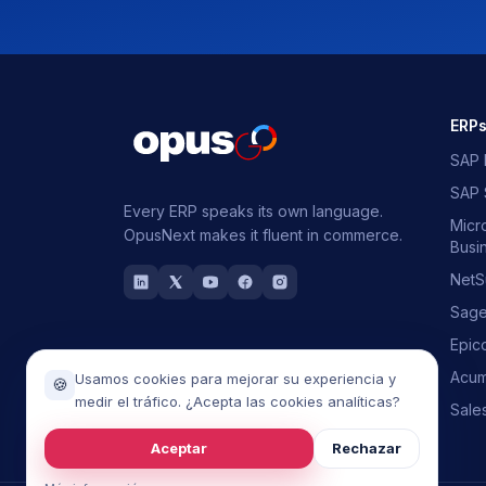
ERP
SAP 
SAP
Every ERP speaks its own language.
Micr
OpusNext makes it fluent in commerce.
Busi
NetS
Sag
Epic
Acum
Usamos cookies para mejorar su experiencia y
🍪
medir el tráfico. ¿Acepta las cookies analíticas?
Sale
Aceptar
Rechazar