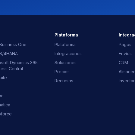
s
Plataforma
Integra
Business One
Plataforma
Pagos
 S/4HANA
Integraciones
Envíos
osoft Dynamics 365
Soluciones
CRM
ness Central
Precios
Almacé
uite
Recursos
Inventar
e
or
atica
sforce