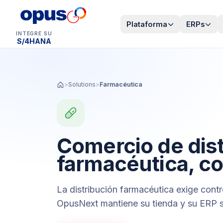
Plataforma
ERPs
INTEGRE SU
S/4HANA
>
Solutions
>
Farmacéutica
Comercio de dis
farmacéutica, c
La distribución farmacéutica exige cont
OpusNext mantiene su tienda y su ERP s