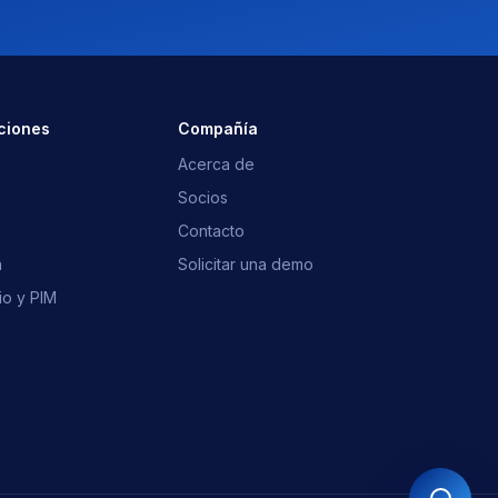
¿Qué es OpusNext?
¿Qué ERP?
Integraciones
Hablar con el equipo
ciones
Compañía
Acerca de
Socios
Contacto
n
Solicitar una demo
io y PIM