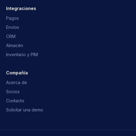
Asistente OpusNext
Integraciones
Respuestas rápidas · te escribimos
Pagos
Envíos
¿Qué es OpusNext?
¿Qué ERP?
CRM
Integraciones
Hablar con el equipo
Almacén
Inventario y PIM
Compañía
Acerca de
Socios
Contacto
Solicitar una demo