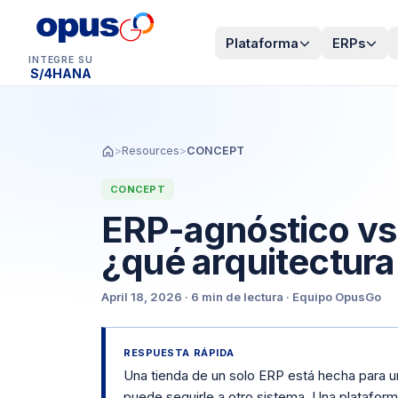
Plataforma
ERPs
INTEGRE SU
Dynamics 365 BC
>
Resources
>
CONCEPT
CONCEPT
ERP-agnóstico vs.
¿qué arquitectur
April 18, 2026
·
6 min
de lectura
·
Equipo OpusGo
RESPUESTA RÁPIDA
Una tienda de un solo ERP está hecha para 
puede seguirle a otro sistema. Una platafor