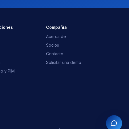
¿Qué es OpusNext?
¿Qué ERP?
Integraciones
Hablar con el equipo
ciones
Compañía
Acerca de
Socios
Contacto
n
Solicitar una demo
io y PIM