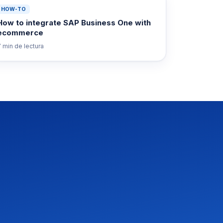
HOW-TO
How to integrate SAP Business One with
ecommerce
7 min
de lectura
Asistente OpusNext
Respuestas rápidas · te escribimos