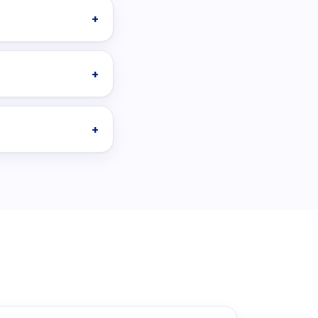
+
+
+