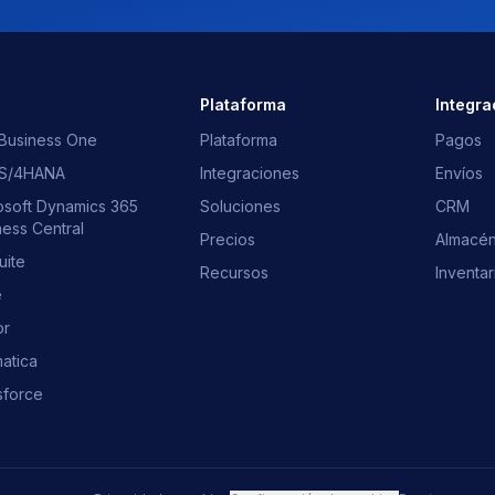
s
Plataforma
Integra
Business One
Plataforma
Pagos
 S/4HANA
Integraciones
Envíos
osoft Dynamics 365
Soluciones
CRM
ness Central
Precios
Almacé
uite
Recursos
Inventar
e
or
atica
sforce