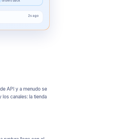
orders back
2s ago
o de API y a menudo se
los canales: la tienda