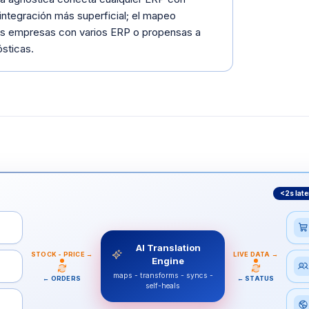
 integración más superficial; el mapeo
las empresas con varios ERP o propensas a
ósticas.
<2s lat
AI Translation
STOCK - PRICE
→
LIVE DATA
→
Engine
maps - transforms - syncs -
←
ORDERS
←
STATUS
self-heals