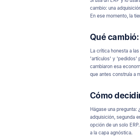
Si usa un ERP y lo usar
cambio: una adquisición
En ese momento, la tien
Qué cambió: 
La crítica honesta a l
'artículos' y 'pedidos'
cambiaron esa economía
que antes construía a 
Cómo decidi
Hágase una pregunta: 
adquisición, segunda en
opción de un solo ERP.
a la capa agnóstica.