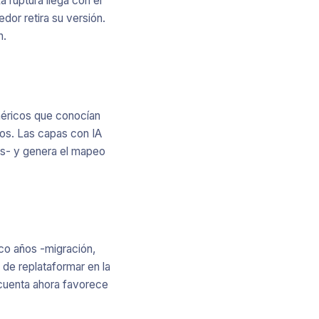
 ruptura llega con el
dor retira su versión.
n.
enéricos que conocían
ios. Las capas con IA
os- y genera el mapeo
co años -migración,
 de replataformar en la
 cuenta ahora favorece