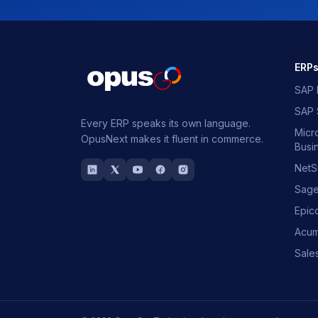
ERP
SAP 
SAP
Every ERP speaks its own language.
Micr
OpusNext makes it fluent in commerce.
Busi
NetS
Sag
Epic
Acum
Sale