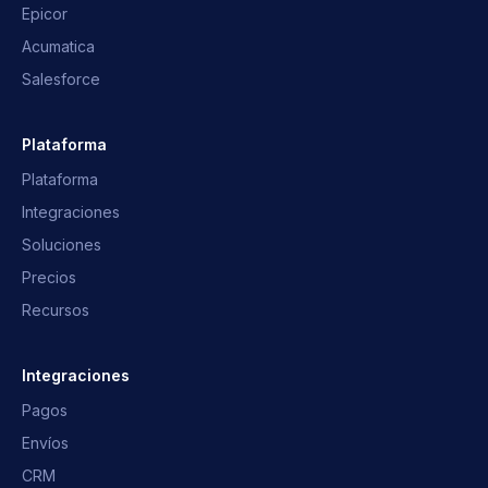
Epicor
Acumatica
Salesforce
Plataforma
Plataforma
Integraciones
Soluciones
Precios
Recursos
Asistente OpusNext
Integraciones
Respuestas rápidas · te escribimos
Pagos
Envíos
¿Qué es OpusNext?
¿Qué ERP?
CRM
Integraciones
Hablar con el equipo