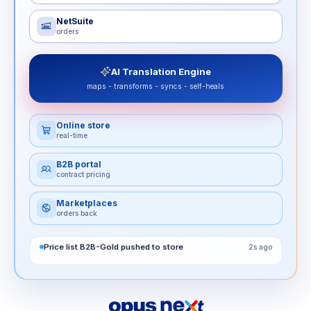
NetSuite
orders
AI Translation Engine
maps - transforms - syncs - self-heals
Online store
real-time
B2B portal
contract pricing
Marketplaces
orders back
Price list B2B-Gold pushed to store
2s ago