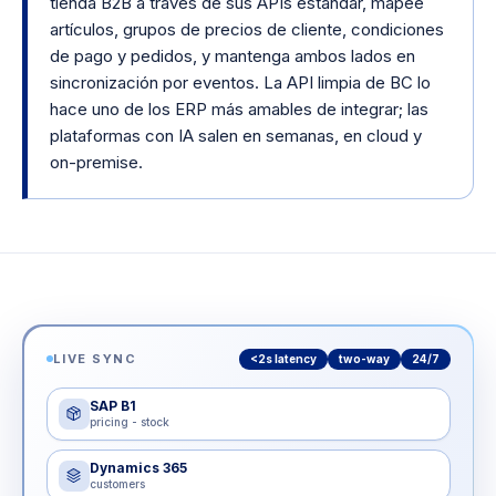
tienda B2B a través de sus APIs estándar, mapee
artículos, grupos de precios de cliente, condiciones
de pago y pedidos, y mantenga ambos lados en
sincronización por eventos. La API limpia de BC lo
hace uno de los ERP más amables de integrar; las
plataformas con IA salen en semanas, en cloud y
on-premise.
LIVE SYNC
<2s latency
two-way
24/7
SAP B1
pricing - stock
Dynamics 365
customers